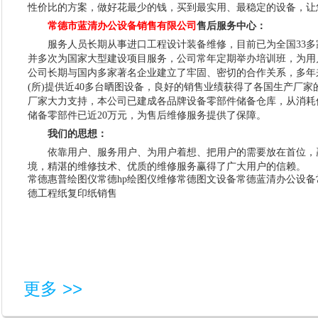
性价比的方案，做好花最少的钱，买到最实用、最稳定的设备，让
常德市蓝清办公设备销售有限公司
售后服务中心：
服务人员长期从事进口工程设计装备维修，目前已为全国33多
并多次为国家大型建设项目服务，公司常年定期举办培训班，为用
公司长期与国内多家著名企业建立了牢固、密切的合作关系，多年
(所)提供近40多台晒图设备，良好的销售业绩获得了各国生产厂
厂家大力支持，本公司已建成各品牌设备零部件储备仓库，从消耗
储备零部件已近20万元，为售后维修服务提供了保障。
我们的思想：
依靠用户、服务用户、为用户着想、把用户的需要放在首位，
境，精湛的维修技术、优质的维修服务赢得了广大用户的信赖。
常德惠普绘图仪常德hp绘图仪维修常德图文设备常德蓝清办公设
德工程纸复印纸销售
更多 >>