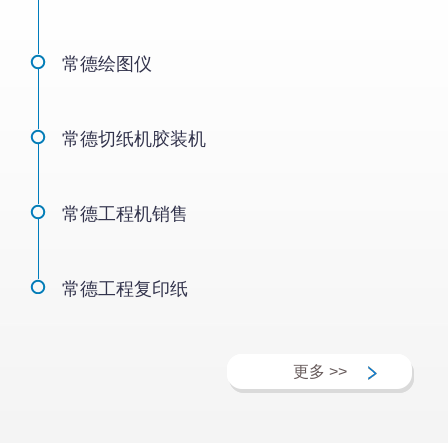
常德绘图仪
常德切纸机胶装机
常德工程机销售
常德工程复印纸
更多 >>