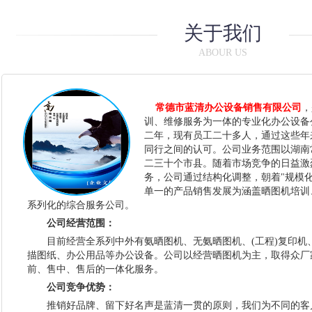
关于我们
ABOUR US
常德市蓝清办公设备销售有限公司
，
训、维修服务为一体的专业化办公设备
二年，现有员工二十多人，通过这些年
同行之间的认可。公司业务范围以湖南
二三十个市县。随着市场竞争的日益激
务，公司通过结构化调整，朝着"规模
单一的产品销售发展为涵盖晒图机培训
系列化的综合服务公司。
公司经营范围：
目前经营全系列中外有氨晒图机、无氨晒图机、(工程)复印机
描图纸、办公用品等办公设备。公司以经营晒图机为主，取得众厂
前、售中、售后的一体化服务。
公司竞争优势：
推销好品牌、留下好名声是蓝清一贯的原则，我们为不同的客